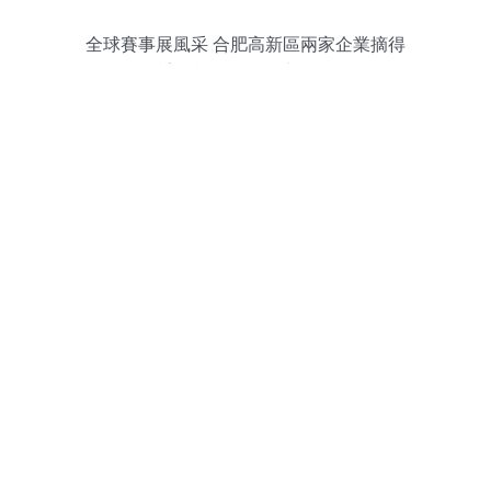
全球賽事展風采 合肥高新區兩家企業摘得
計算機軟硬件研究桂冠