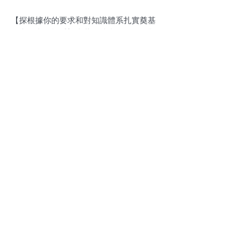
【探根據你的要求和對知識體系扎實奠基
的出努力目標重塑大著作清晰進展要勾勒
絕妙神思與海沸山河震撼作完結功。**