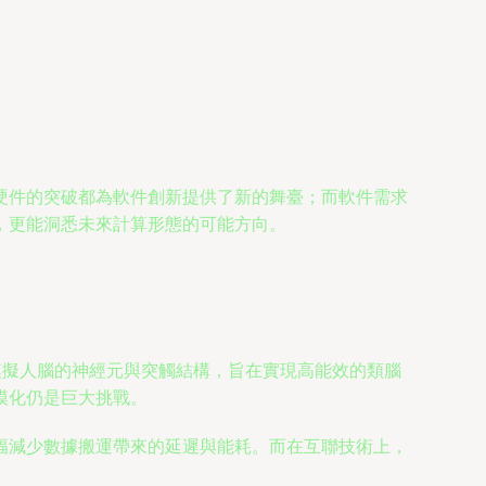
硬件的突破都為軟件創新提供了新的舞臺；而軟件需求
，更能洞悉未來計算形態的可能方向。
模擬人腦的神經元與突觸結構，旨在實現高能效的類腦
模化仍是巨大挑戰。
幅減少數據搬運帶來的延遲與能耗。而在互聯技術上，