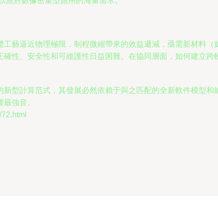
，以應對數據密集型應用的海量需求。
體工藝逼近物理極限，制程微縮帶來的效益遞減，亟需新材料（
正確性、安全性和可維護性日益困難。在協同層面，如何建立跨
的新型計算范式，其發展必然依賴于與之匹配的全新軟件模型和
響最強音。
2.html