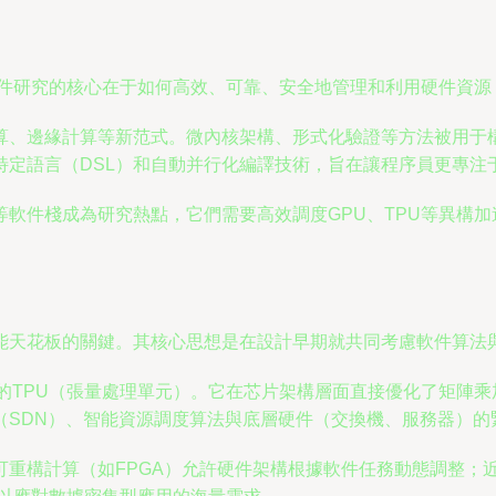
。軟件研究的核心在于如何高效、可靠、安全地管理和利用硬件資
算、邊緣計算等新范式。微內核架構、形式化驗證等方法被用于
特定語言（DSL）和自動并行化編譯技術，旨在讓程序員更專注
軟件棧成為研究熱點，它們需要高效調度GPU、TPU等異構
能天花板的關鍵。其核心思想是在設計早期就共同考慮軟件算法
務定制的TPU（張量處理單元）。它在芯片架構層面直接優化了矩陣
（SDN）、智能資源調度算法與底層硬件（交換機、服務器）的
可重構計算（如FPGA）允許硬件架構根據軟件任務動態調整；