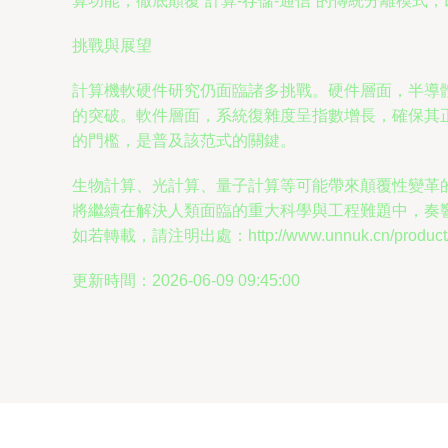
算功能，徹底顛覆“計算-存儲-通信”的傳統分離模式
挑戰與展望
計算機軟硬件研究仍面臨諸多挑戰。硬件層面，半導
的突破。軟件層面，系統復雜度呈指數增長，確保其
的門檻，是普及該范式的關鍵。
生物計算、光計算、量子計算等可能帶來顛覆性變革
將繼續在解決人類面臨的重大科學與工程難題中，奏
如若轉載，請注明出處：http://www.unnuk.cn/product/7
更新時間：2026-06-09 09:45:00