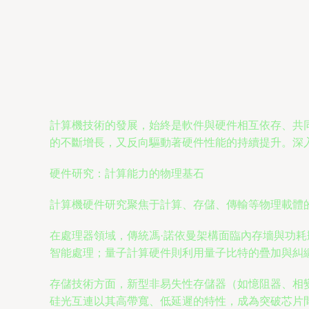
計算機技術的發展，始終是軟件與硬件相互依存、共
的不斷增長，又反向驅動著硬件性能的持續提升。深
硬件研究：計算能力的物理基石
計算機硬件研究聚焦于計算、存儲、傳輸等物理載體
在處理器領域，傳統馮·諾依曼架構面臨內存墻與功
智能處理；量子計算硬件則利用量子比特的疊加與糾
存儲技術方面，新型非易失性存儲器（如憶阻器、相
硅光互連以其高帶寬、低延遲的特性，成為突破芯片