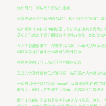
軟件研究：釋放硬件潛能的靈魂
如果說硬件是計算機的“軀體”，軟件則是其“靈魂”
操作系統作為軟硬件的橋梁，其研究正適應著異構計
器研究則致力于提升開發效率與執行性能，例如領域
在人工智能浪潮下，深度學習框架、分布式訓練系統等
糊測試等技術被用于構建可信軟件體系。
軟硬件協同設計：未來計算的關鍵范式
孤立的軟硬件優化已接近瓶頸，協同設計成為突破性
一個典型例子是谷歌為TensorFlow機器學習任
能效比。同樣，在數據中心層面，通過軟件定義網絡
面向未來的研究正朝著更深的融合方向發展。例如，