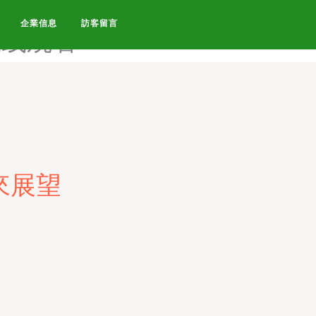
-日韩c在线观看-日韩gv网
企業信息
訪客留言
在线观看
來展望