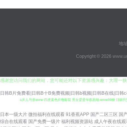
地址
Copyright © 2026
www.u
感谢您访问我们的网站，您可能还对以下资源感兴趣：大理一狭
日韩B片免费看|日韩B十B免费视频|日韩b视频|日韩B在线|日韩c
a片人与兽www 四虎黄色片电影院 男女爱爱午夜剧场 www99操 日韩
91 在线电影黄色 蜜桃h视频 国产三极片 91人妻人人操人人爽 欧美自拍a
日本一级大片
微拍福利在线观看
91香蕉APP
国产二区三区
国
综合在线观看
国产免费一级片
福利视频资源站
成人午夜在线观
碰免费人人 午夜天堂91视频 久久机热这里只有精品 av中国三级在线观看 