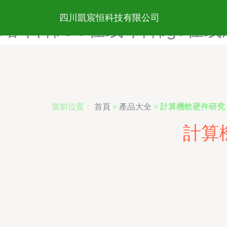
日韩B片免费看-日韩B十B免
四川凱宸恒科技有限公司
站-日韩GV在线-日韩gv在
當前位置：
首頁
>
產品大全
>
計算機軟硬件研究
計算