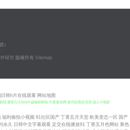
9號）
硬件研究
版權所有
Sitemap
站|日韩h片在线观看
网站地图
影院 蜜芽久久9com 超碰婷婷色 午夜黄色网 老司机熟女伦理 成人小电影
国产精品12999 一道本高清 伦理色色亚洲 五月大香蕉伊 男人的AV3级 超
频
福利偷拍小视频
91社区国产
丁香五月天堂
欧美变态一区
国产
利永久
日韩中文字幕观看
足交在线播放91
丁香五月色网站
黄色
区 韩国不卡AV 91刺激在线视频 免费试看91福利 wwww日本另 深夜福