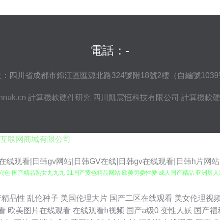
電話：-
：四川省成都市錦江區匯源北路324號附18號2樓（自編號103
nnuk.cn
計算機軟硬件研究
四川凱宸恒科技有限公司
計算機軟
互联网商城有限公司
在线观看|日韩gv网站|日韩GV在线|日韩gv在线观看|日韩h片网
穴穴色 国产精品熟女九九九 91国产黄色精品网站 欧美另娄性爱 成人国产精品 亚洲男人
a 成人影在线观看 午夜性福利 激情综合网91cn 91网网址在线观看 日韩AV电影色图 
产精品性
乱伦种子
美国伦理大片
国产二区在线观看
美女伦理视
看
欧美图片在线观看
在线观看h视频
国产a级0
变性人妖
国产福
手机看片玖玖草 国产在线另类 91大神系列黑丝 欧美啪啪91 超碰五月天 五月天激情社